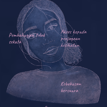
Akses kepada
penjagaan
kesihatan
Seksualiti